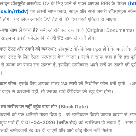
ाइन डॉक्युमेंट अपलोड:
DV के लिए जाने से पहले आपको RRB के पोर्टल
(
ht
gov.in/rrbdv
)
पर अपनी साफ फोटो, साइन और सभी जरूरी डॉक्युमेंट्स स्क
े होंगे। यह लिंक आपकी DV डेट से 10 दिन पहले एक्टिव हो जाएगा।
ा-क्या साथ ले जाना है?
सभी ओरिजिनल दस्तावेजों (Original Documents)
साइज में उनकी फोटोकॉपी के
दो सेट
साथ ले जाने होंगे।
िकल टेस्ट और रुकने की व्यवस्था:
डॉक्युमेंट वेरिफिकेशन पूरा होने के अगले दिन ह
िकल टेस्ट के लिए रेलवे अस्पताल भेजा जाएगा। रेलवे ने साफ कहा है कि इस पूरी 
 से ज्यादा का समय लग सकता है, इसलिए उम्मीदवार अपने खर्चे पर रुकने की पूर
ं।
िकल फीस:
इसके लिए आपको मात्र
24 रुपये
की निर्धारित फीस देनी होगी। (
च बाहर से करवानी पड़ी, तो उसका खर्च कैंडिडेट को खुद देना होगा)।
तय तारीख पर नहीं पहुंच पाया तो? (Block Date)
म्मीदवारों को एक आखिरी मौका दिया है। जो उम्मीदवार किसी जायज कारण से अपनी
ुंच पाते हैं, वे
01-04-2026 (ब्लॉक डेट)
को उपस्थित हो सकते हैं। अगर 
ो उसकी उम्मीदवारी रद्द कर दी जाएगी और आगे कोई मौका नहीं मिलेगा।