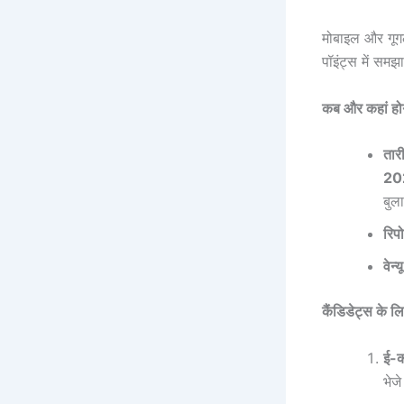
मोबाइल और गूग
पॉइंट्स में समझाई
कब और कहां होग
तारी
20
बुल
रिपो
वेन्
कैंडिडेट्स के ल
ई-क
भेज