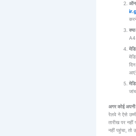
ऑनल
ir.
करन
क्य
A4 
मेड
मेड
दिन
आए
मेड
जां
अगर कोई अपनी 
रेलवे ने ऐसे उ
तारीख पर नहीं पह
नहीं पहुंचा, त