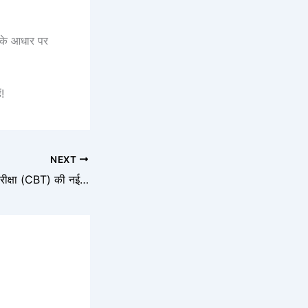
) के आधार पर
!
NEXT
रेलवे पैरामेडिकल भर्ती परीक्षा (CBT) की नई तारीखें जारी! यहां देखें बदला हुआ शेड्यूल और एडमिट कार्ड की डिटेल