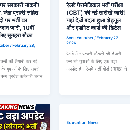
बंपर सरकारी नौकरी!
रेलवे पैरामेडिकल भर्ती परीक्षा
क, जेल प्रहरी सहित
(CBT) की नई तारीखें जारी!
ों पर भर्ती का
यहां देखें बदला हुआ शेड्यूल
ेशन जारी, 10वीं
और एडमिट कार्ड की डिटेल
लिए सुनहरा मौका
Sonu Youtuber
/
February 27,
2026
tuber
/
February 28,
रेलवे में सरकारी नौकरी की तैयारी
करी की तैयारी कर रहे
कर रहे युवाओं के लिए एक बड़ा
श के युवाओं के लिए सबसे
अपडेट है। रेलवे भर्ती बोर्ड (RRB) ने
मध्य प्रदेश कर्मचारी चयन
Education News