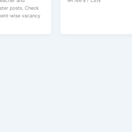
teacher and
कर दिया है। CEN
ter posts. Check
ent-wise vacancy