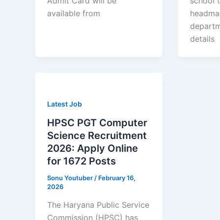
Admit Card will be
school 
available from
headmas
departm
details
Latest Job
HPSC PGT Computer
Science Recruitment
2026: Apply Online
for 1672 Posts
Sonu Youtuber
/
February 16,
2026
The Haryana Public Service
Commission (HPSC) has