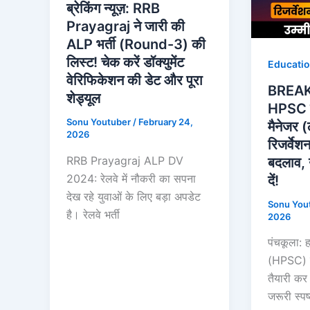
ब्रेकिंग न्यूज़: RRB
Prayagraj ने जारी की
ALP भर्ती (Round-3) की
लिस्ट! चेक करें डॉक्युमेंट
Educati
वेरिफिकेशन की डेट और पूरा
BREA
शेड्यूल
HPSC क
Sonu Youtuber
/
February 24,
मैनेजर (
2026
रिजर्वेशन
RRB Prayagraj ALP DV
बदलाव, उ
2024: रेलवे में नौकरी का सपना
दें!
देख रहे युवाओं के लिए बड़ा अपडेट
Sonu You
है। रेलवे भर्ती
2026
पंचकूला: 
(HPSC) न
तैयारी कर 
जरूरी स्प