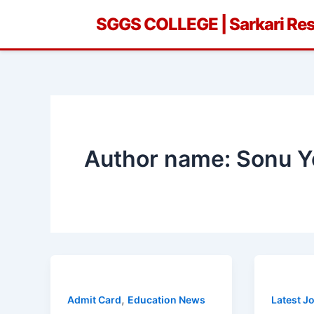
Skip
SGGS COLLEGE | Sarkari Resu
to
content
Author name: Sonu Y
,
Admit Card
Education News
Latest J