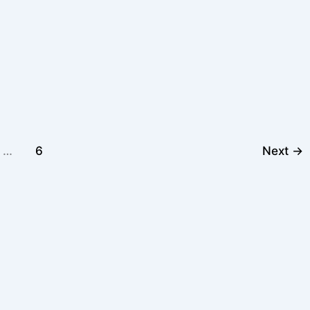
…
6
Next
→