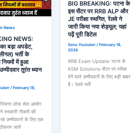
BIG BREAKING: पटना के
इस सेंटर पर RRB ALP और
JE परीक्षा स्थगित, रेलवे ने
जारी किया नया शेड्यूल; यहां
on News
पढ़ें पूरी डिटेल
KING NEWS:
Sonu Youtuber
/
February 18,
ा बड़ा अपडेट,
2026
लीगल) भर्ती के
RRB Exam Update: पटना के
 नियमों में हुआ
KSM Solutions सेंटर पर परीक्षा
म्मीदवार तुरंत ध्यान
देने वाले उम्मीदवारों के लिए बड़ी खबर
है। रेलवे भर्ती
tuber
/
February 18,
हरियाणा लोक सेवा आयोग
े सरकारी नौकरी की
रहे उम्मीदवारों के लिए एक
ष्टीकरण जारी