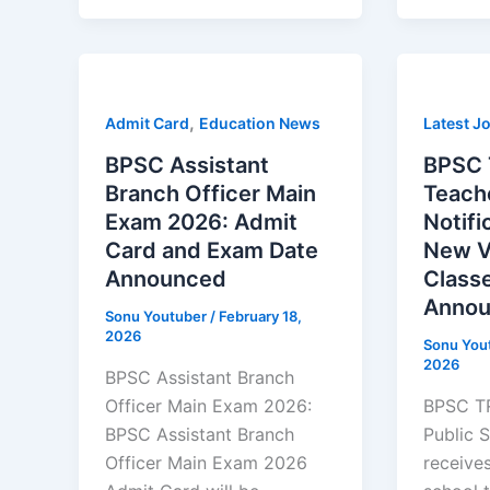
,
Admit Card
Education News
Latest J
BPSC Assistant
BPSC 
Branch Officer Main
Teach
Exam 2026: Admit
Notifi
Card and Exam Date
New V
Announced
Classe
Anno
Sonu Youtuber
/
February 18,
2026
Sonu You
2026
BPSC Assistant Branch
Officer Main Exam 2026:
BPSC TR
BPSC Assistant Branch
Public 
Officer Main Exam 2026
receives