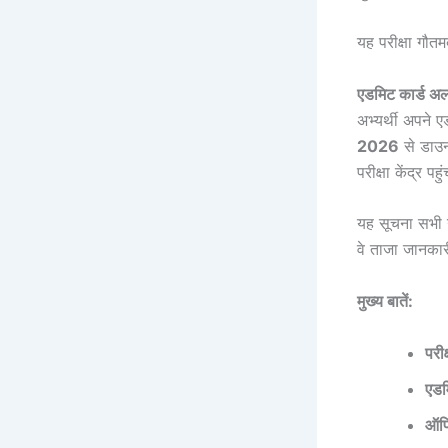
यह परीक्षा गौतमब
एडमिट कार्ड अलर
अभ्यर्थी अपन
2026
से डाउन
परीक्षा केंद्र पह
यह सूचना सभी उ
वे ताजा जानका
मुख्य बातें:
परी
एडम
ऑफि